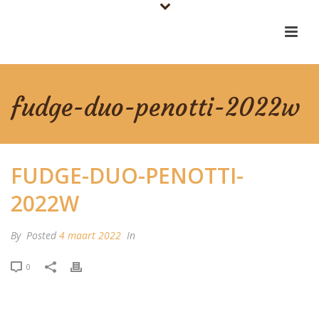
fudge-duo-penotti-2022w
FUDGE-DUO-PENOTTI-
2022W
By
Posted
4 maart 2022
In
0