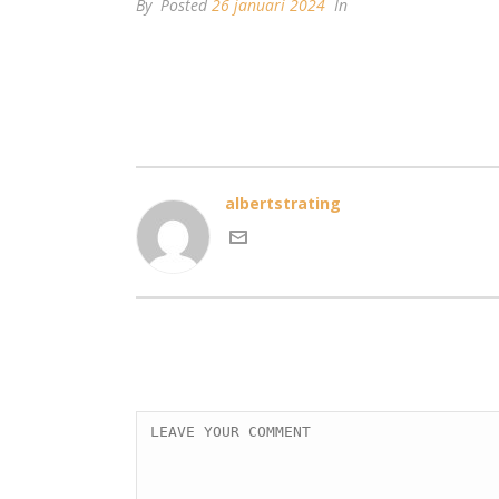
By
Posted
26 januari 2024
In
albertstrating