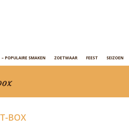
 – POPULAIRE SMAKEN
ZOETWAAR
FEEST
SEIZOEN
box
T-BOX