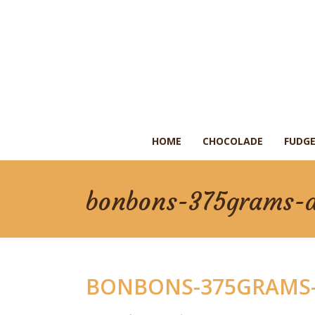
HOME
CHOCOLADE
FUDGE
bonbons-375grams-
BONBONS-375GRAMS