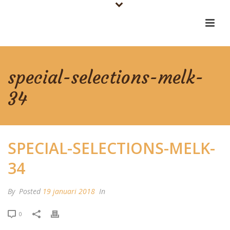
special-selections-melk-
34
SPECIAL-SELECTIONS-MELK-
34
By
Posted
19 januari 2018
In
0