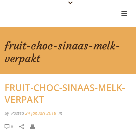
fruit-choc-sinaas-melk-
verpakt
FRUIT-CHOC-SINAAS-MELK-
VERPAKT
By
Posted
24 januari 2018
In
0