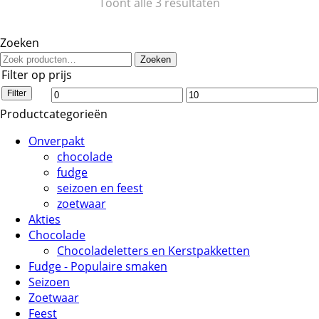
Toont alle 3 resultaten
Zoeken
Zoeken
Filter op prijs
Min.
Max.
Filter
Productcategorieën
prijs
prijs
Onverpakt
chocolade
fudge
seizoen en feest
zoetwaar
Akties
Chocolade
Chocoladeletters en Kerstpakketten
Fudge - Populaire smaken
Seizoen
Zoetwaar
Feest