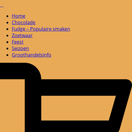
Home
Chocolade
Fudge – Populaire smaken
Zoetwaar
Feest
Seizoen
Groothandelsinfo