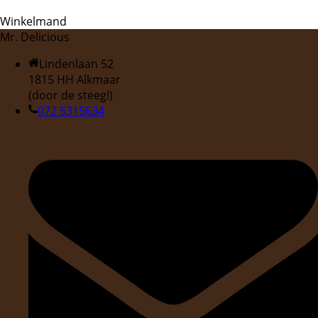
Winkelmand
Mr. Delicious
Lindenlaan 52
1815 HH Alkmaar
(door de steeg!)
072 5315634