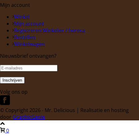
Mijn account
Winkel
Mijn account
Registreren Winkelier / horeca
Bestellen
Winkelwagen
Nieuwsbrief ontvangen?
Volg ons op
© Copyright
2026 - Mr. Delicious | Realisatie en hosting
door
GraphicGenie
0