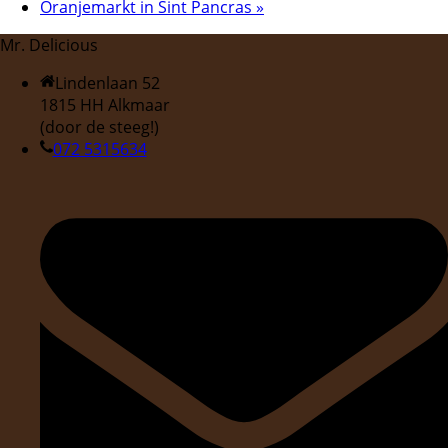
Oranjemarkt in Sint Pancras
»
Mr. Delicious
Lindenlaan 52
1815 HH Alkmaar
(door de steeg!)
072 5315634