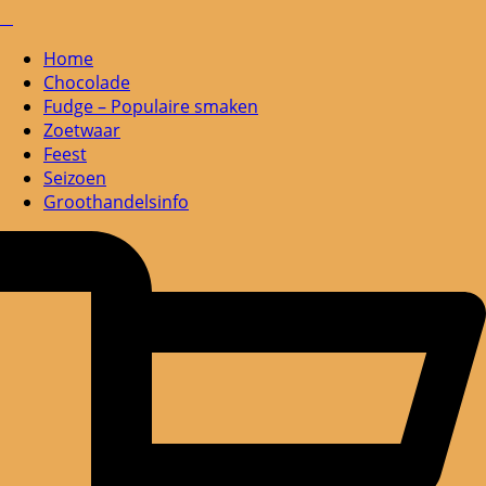
Home
Chocolade
Fudge – Populaire smaken
Zoetwaar
Feest
Seizoen
Groothandelsinfo