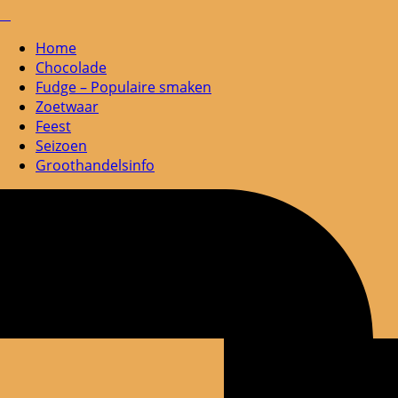
Home
Chocolade
Fudge – Populaire smaken
Zoetwaar
Feest
Seizoen
Groothandelsinfo