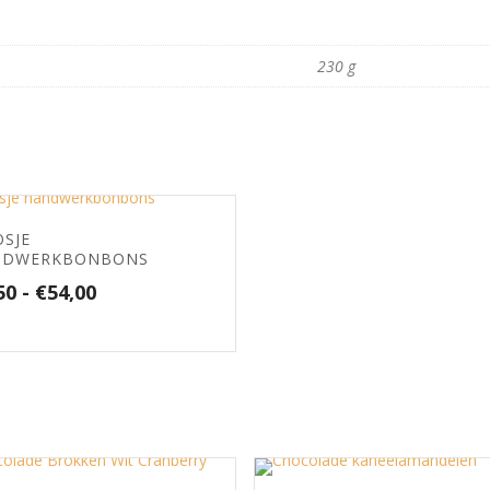
230 g
SJE
NDWERKBONBONS
Prijsklasse:
50
-
€
54,00
€9,50
tot
€54,00