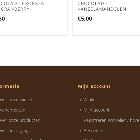
COLADE BROKKEN
CHOCOLADE
 CRANBERRY
KANEELAMANDELEN
50
€
5,00
formatie
Mijn account
ver onze winkel
Winkel
Evenementen
Mijn account
ver onze producten
Registreren Winkelier / hor
ver bezorging
Bestellen