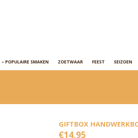
 – POPULAIRE SMAKEN
ZOETWAAR
FEEST
SEIZOEN
GIFTBOX HANDWERKB
€
14,95