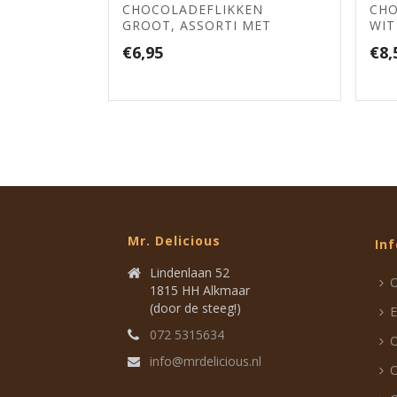
CHOCOLADEFLIKKEN
CHO
GROOT, ASSORTI MET
WIT
NOTEN/ROZIJNEN (*B)
€
6,95
€
8,
Mr. Delicious
In
Lindenlaan 52
O
1815 HH Alkmaar
(door de steeg!)
072 5315634
O
info@mrdelicious.nl
O