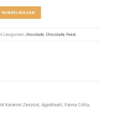
N WINKELWAGEN
l
Categorieën:
chocolade
,
Chocolade
,
Feest
ld Karamel Zeezout, Appeltaart, Panna Cotta,