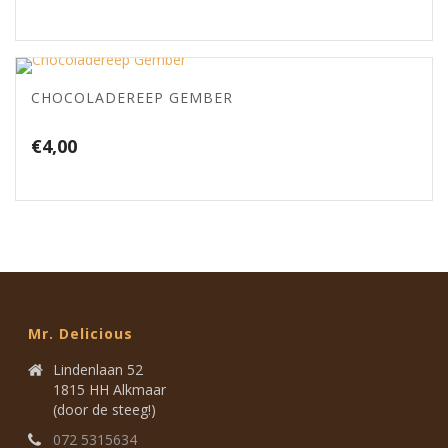
CHOCOLADEREEP GEMBER
€
4,00
Mr. Delicious
Lindenlaan 52
1815 HH Alkmaar
(door de steeg!)
072 5315634