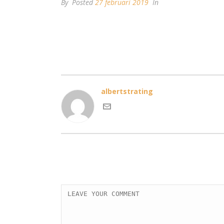
By
Posted
27 februari 2019
In
albertstrating