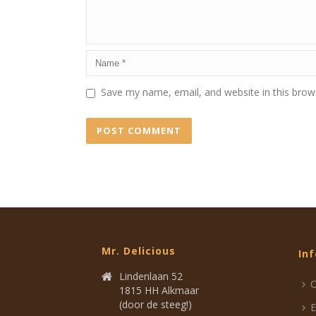
Save my name, email, and website in this brow
Mr. Delicious
In
Lindenlaan 52
O
1815 HH Alkmaar
(door de steeg!)