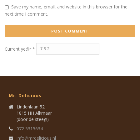
Save my name, email, and website in this browser for the
next time I comment.
Current ye@r
*
Mr. Delicious
Lindenlaan 52
1815 HH Alkmaar
(door de steeg!)
072 5315634
info@mrdelicious.nl