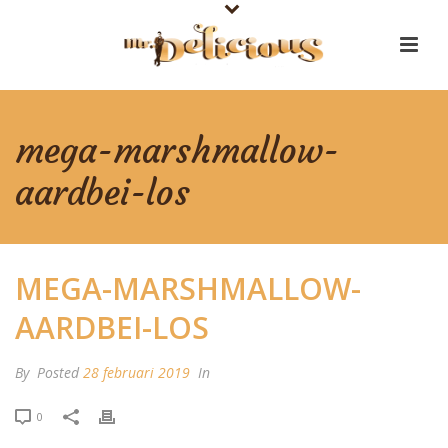
mega-marshmallow-
aardbei-los
MEGA-MARSHMALLOW-
AARDBEI-LOS
By
Posted
28 februari 2019
In
0