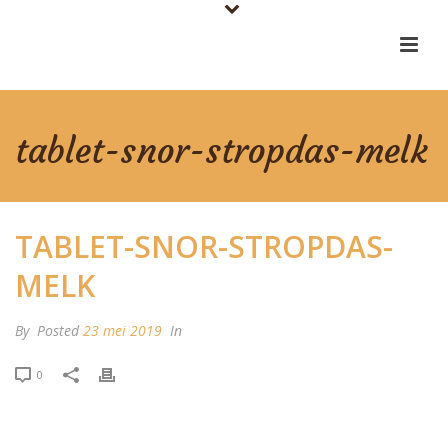
tablet-snor-stropdas-melk
TABLET-SNOR-STROPDAS-
MELK
By
Posted
23 mei 2019
In
0