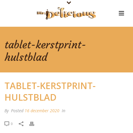
tablet-kerstprint-
hulstblad
TABLET-KERSTPRINT-
HULSTBLAD
By
Posted
16 december 2020
In
0