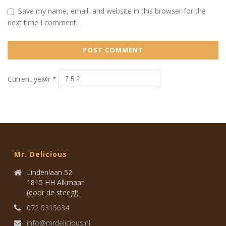
Save my name, email, and website in this browser for the
next time I comment.
Current ye@r
*
Mr. Delicious
Lindenlaan 52
1815 HH Alkmaar
(door de steeg!)
072 5315634
info@mrdelicious.nl