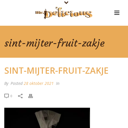
sint-mijter-fruit-zakje
SINT-MIJTER-FRUIT-ZAKJE
By
Posted
28 oktober 2021
In
0