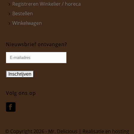
Registreren Winkelier / horeca
Bestellen
Winkelwagen
Nieuwsbrief ontvangen?
Volg ons op
© Copyright
2026 - Mr. Delicious | Realisatie en hosting