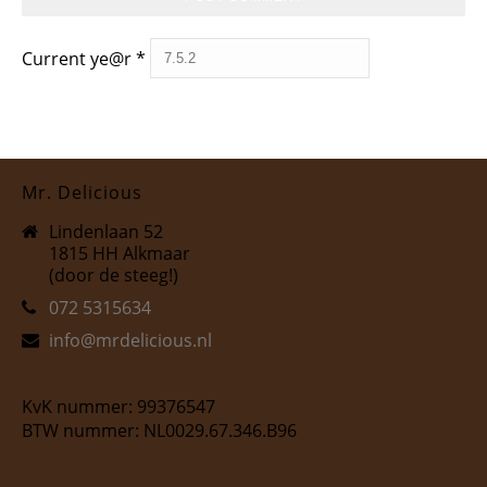
Current ye@r
*
Mr. Delicious
Lindenlaan 52
1815 HH Alkmaar
(door de steeg!)
072 5315634
info@mrdelicious.nl
KvK nummer: 99376547
BTW nummer: NL0029.67.346.B96