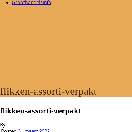
Groothandelsinfo
flikken-assorti-verpakt
flikken-assorti-verpakt
By
Posted
31 maart 2022