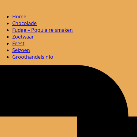
Home
Chocolade
Fudge – Populaire smaken
Zoetwaar
Feest
Seizoen
Groothandelsinfo