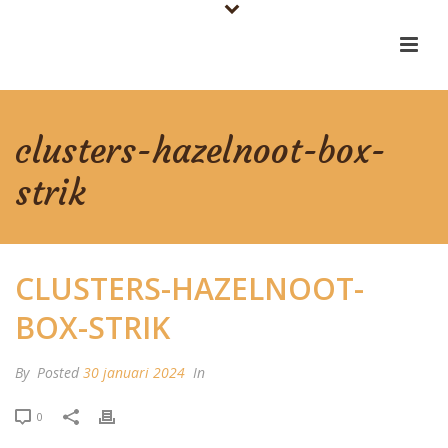
clusters-hazelnoot-box-
strik
CLUSTERS-HAZELNOOT-
BOX-STRIK
By
Posted
30 januari 2024
In
0