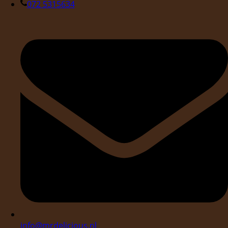
072 5315634
info@mrdelicious.nl