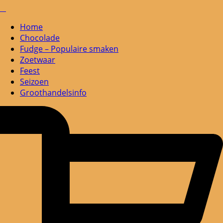
Home
Chocolade
Fudge – Populaire smaken
Zoetwaar
Feest
Seizoen
Groothandelsinfo