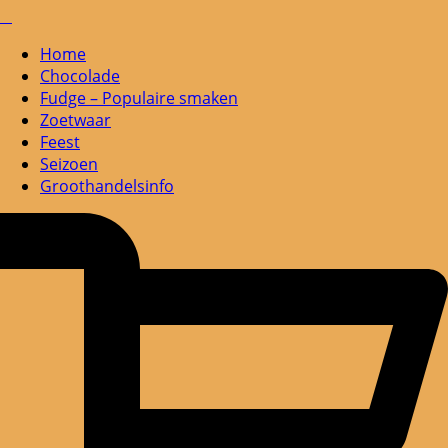
Home
Chocolade
Fudge – Populaire smaken
Zoetwaar
Feest
Seizoen
Groothandelsinfo