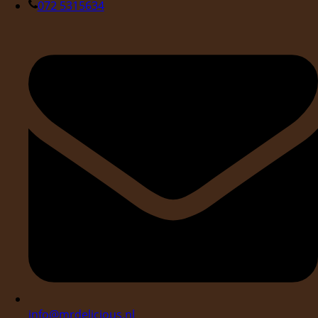
072 5315634
info@mrdelicious.nl