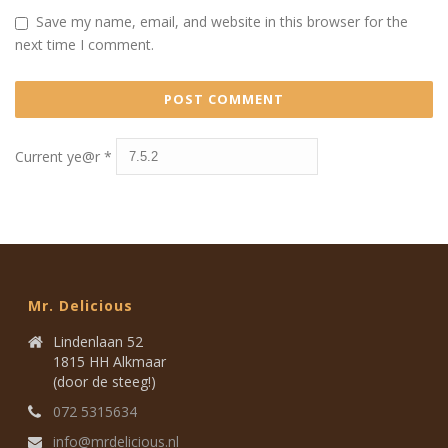
Save my name, email, and website in this browser for the
next time I comment.
Current ye@r
*
Mr. Delicious
Lindenlaan 52
1815 HH Alkmaar
(door de steeg!)
072 5315634
info@mrdelicious.nl