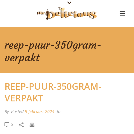
reep-puur-350gram-
verpakt
REEP-PUUR-350GRAM-
VERPAKT
By
Posted
9 februari 2024
In
0