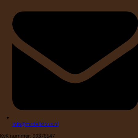
info@mrdelicious.nl
KvK nummer: 99376547