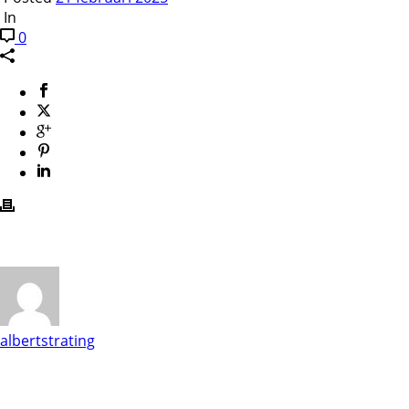
In
0
albertstrating