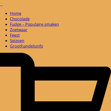
Home
Chocolade
Fudge – Populaire smaken
Zoetwaar
Feest
Seizoen
Groothandelsinfo