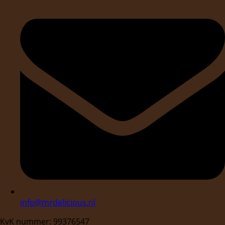
info@mrdelicious.nl
KvK nummer: 99376547