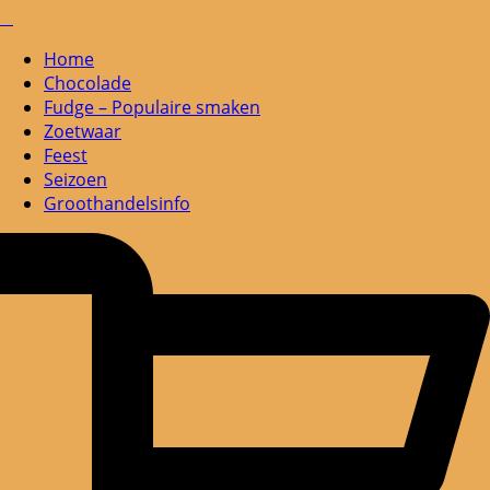
Home
Chocolade
Fudge – Populaire smaken
Zoetwaar
Feest
Seizoen
Groothandelsinfo