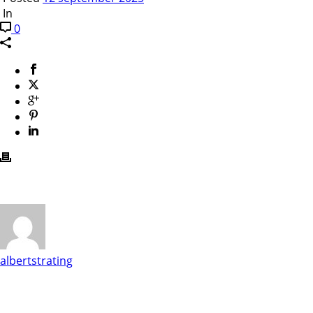
In
0
albertstrating