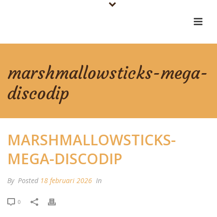
marshmallowsticks-mega-
discodip
MARSHMALLOWSTICKS-
MEGA-DISCODIP
By
Posted
18 februari 2026
In
0