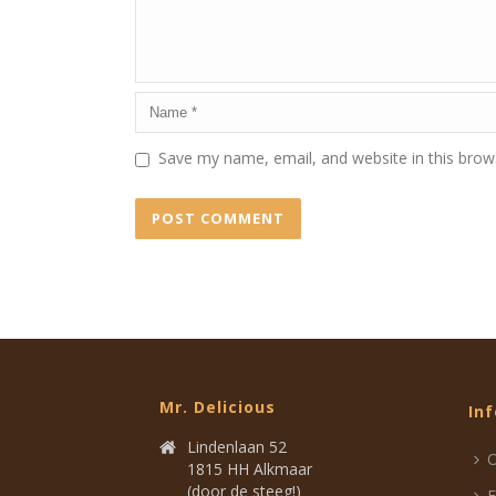
Save my name, email, and website in this brow
Mr. Delicious
In
Lindenlaan 52
O
1815 HH Alkmaar
(door de steeg!)