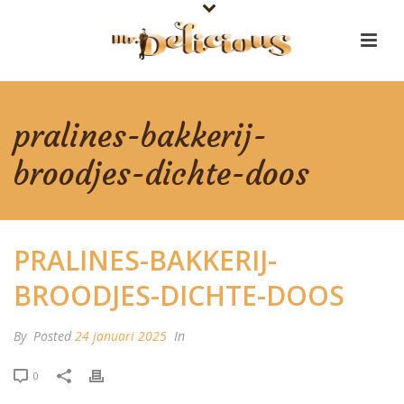
pralines-bakkerij-
broodjes-dichte-doos
PRALINES-BAKKERIJ-
BROODJES-DICHTE-DOOS
By
Posted
24 januari 2025
In
0